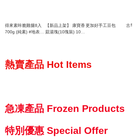
得來素咔脆雞腿8入
【新品上架】 康寶香
更加好手工豆包
古早
700g (純素) #地表最
菇湯塊(10塊裝) 100
強 #咔滋脆
克 (奶素)
熱賣產品 Hot Items
急凍產品 Frozen Products
特別優惠 Special Offer