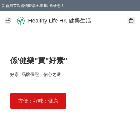
新會員首次購物即享全單 95 折優惠！
Healthy Life HK 健樂生活
係'健樂"買"好素"
好素- 品牌保證、信心之選
方便；好味；健康