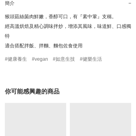
簡介
−
猴頭菇絲箘肉鮮嫩，香醇可口，有『素中葷』支稱。

經高溫烘焙及精心調味拌炒，增添其風味，味道鮮、口感獨
特

適合搭配拌飯、拌麵、麵包佐食使用
健康養生
vegan
如意生技
健樂生活
你可能感興趣的商品