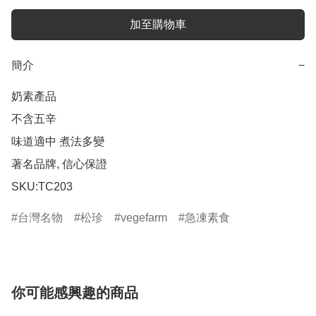
加至購物車
簡介
−
奶素產品

不含五辛

味道適中 煮法多變

著名品牌, 信心保證

SKU:TC203
台灣名物
松珍
vegefarm
急凍素食
你可能感興趣的商品