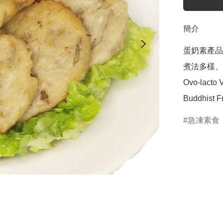
簡介
蛋奶素產品,
煮法多樣、
Ovo-lacto V
Buddhist F
急凍素食