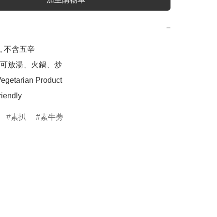
−
 不含五辛

可放湯、火鍋、炒

egetarian Product

riendly
素扒
素牛蒡