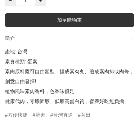
−
+
加至購物車
簡介
−
產地: 台灣

素食種類: 蛋素

素肉原料漿可自由塑型，捏成素肉丸、煎成素肉排或肉條，
創意自由發揮!

植物風味素肉香料，色香味俱足

健康代肉，零膽固醇、低脂高蛋白質，營養好吃無負擔
方便快捷
蛋素
台灣直送
育田