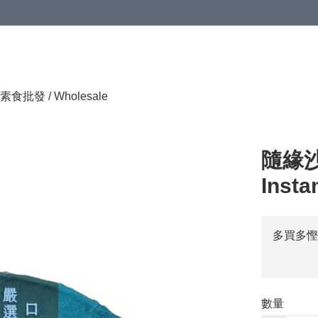
素食批發 / Wholesale
隨緣沙
Insta
多買多慳
數量