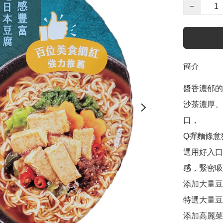
−
簡介
醬香濃郁的
沙茶濃厚、
口，

Q彈麵條意
選用好入口
感，緊密吸
添加大量豆
特選大量豆
添加高麗菜