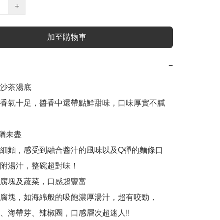
+
加至購物車
−
沙茶湯底

香氣十足，醬香中還帶點鮮甜味，口味厚實不膩
猶未盡

細麵，感受到融合醬汁的風味以及Q彈的麵條口
附湯汁，整碗超對味！

腐塊及蔬菜，口感超豐富

腐塊，如海綿般的吸飽濃厚湯汁，超有咬勁，

、海帶芽、辣椒圈，口感層次超迷人!!