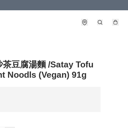
茶豆腐湯麵 /Satay Tofu
nt Noodls (Vegan) 91g