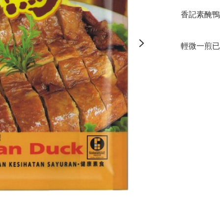
香記素醃鴨
輕微一煎已