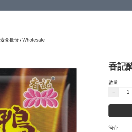
素食批發 / Wholesale
香記醃
數量
−
簡介