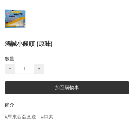
鴻誠小饅頭 (原味)
數量
−
+
加至購物車
簡介
−
馬來西亞直送
純素