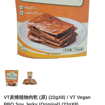
VT炭燒植物肉乾 (原) (22gX8) / VT Vegan
BBQ Soy Jerky (Original) (22gX8)