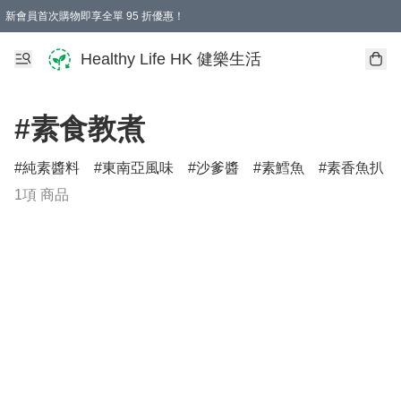
新會員首次購物即享全單 95 折優惠！
Healthy Life HK 健樂生活
#素食教煮
純素醬料
東南亞風味
沙爹醬
素鱈魚
素香魚扒
1項 商品