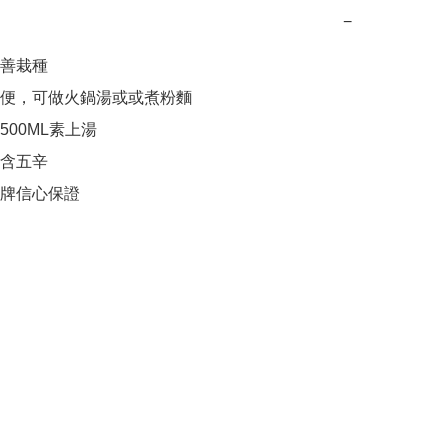
−
善栽種

便，可做火鍋湯或或煮粉麵

00ML素上湯

含五辛

牌信心保證
